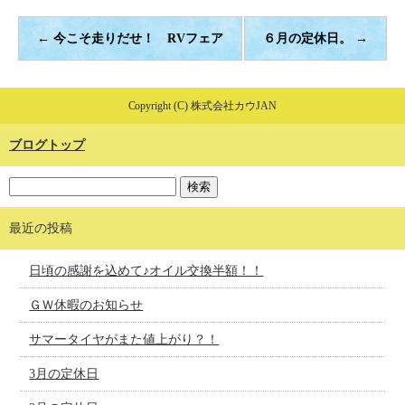
←
今こそ走りだせ！ RVフェア
６月の定休日。
→
Copyright (C) 株式会社カウJAN
ブログトップ
最近の投稿
日頃の感謝を込めて♪オイル交換半額！！
ＧＷ休暇のお知らせ
サマータイヤがまた値上がり？！
3月の定休日